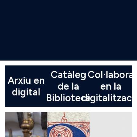
Catàleg
Col·labora
Arxiu en
de la
en la
digital
Biblioteca
digitalitzaci