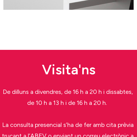
Visita'ns
De dilluns a divendres, de 16 h a 20 h i dissabtes,
de 10 h a 13 h i de 16 h a 20 h.
La consulta presencial s’ha de fer amb cita prèvia
trucant a l’ABEV o enviant un correu electrònic a