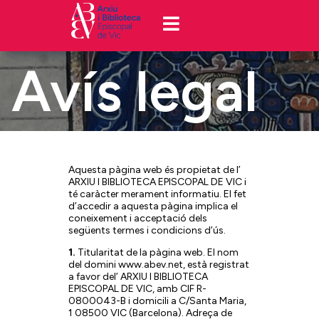
Avís legal
Aquesta pàgina web és propietat de l’
ARXIU I BIBLIOTECA EPISCOPAL DE VIC i
té caràcter merament informatiu. El fet
d’accedir a aquesta pàgina implica el
coneixement i acceptació dels
següents termes i condicions d’ús.
1.
Titularitat de la pàgina web. El nom
del domini www.abev.net, està registrat
a favor del’ ARXIU I BIBLIOTECA
EPISCOPAL DE VIC, amb CIF R-
0800043-B i domicili a C/Santa Maria,
1 08500 VIC (Barcelona). Adreça de