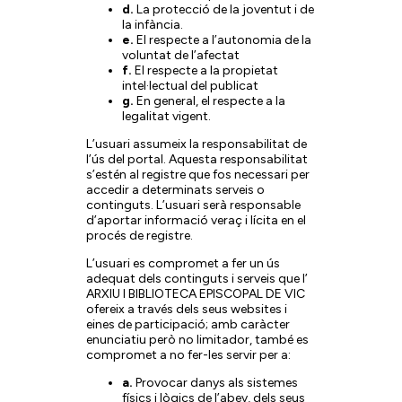
d.
La protecció de la joventut i de
la infància.
e.
El respecte a l’autonomia de la
voluntat de l’afectat
f.
El respecte a la propietat
intel·lectual del publicat
g.
En general, el respecte a la
legalitat vigent.
L’usuari assumeix la responsabilitat de
l’ús del portal. Aquesta responsabilitat
s’estén al registre que fos necessari per
accedir a determinats serveis o
continguts. L’usuari serà responsable
d’aportar informació veraç i lícita en el
procés de registre.
L’usuari es compromet a fer un ús
adequat dels continguts i serveis que l’
ARXIU I BIBLIOTECA EPISCOPAL DE VIC
ofereix a través dels seus websites i
eines de participació; amb caràcter
enunciatiu però no limitador, també es
compromet a no fer-les servir per a:
a.
Provocar danys als sistemes
físics i lògics de l’abev, dels seus