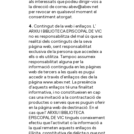
als interessats que podeu dirigir-vos a
la direcció de correu abev@abev.net
per revocar en qualsevol moment el
consentiment atorgat.
4.
Contingut de la web i enllaços. L’
ARXIU I BIBLIOTECA EPISCOPAL DE VIC
no es responsabilitza del mal ús que es
realitzi dels continguts de la seva
pàgina web, sent responsabilitat
exclusiva de la persona que accedeix a
ells o els utilitza. Tampoc assumeix
responsabilitat alguna per la
informació continguda en les pàgines
web de tercers a les quals es pugui
accedir a través d’enllaços des de la
pàgina www.abev.net. La presència
d’aquests enllaços té una finalitat
informativa, i no constitueixen en cap
cas una invitació a la contractació de
productes o serveis que es puguin oferir
en la pàgina web de destinació. En el
cas que l’ ARXIU I BIBLIOTECA
EPISCOPAL DE VIC tingués coneixement
efectiu que l’activitat o la informació a
la qual remeten aquests enllaços és
il·lícita, constitutiva de delicte o que pot