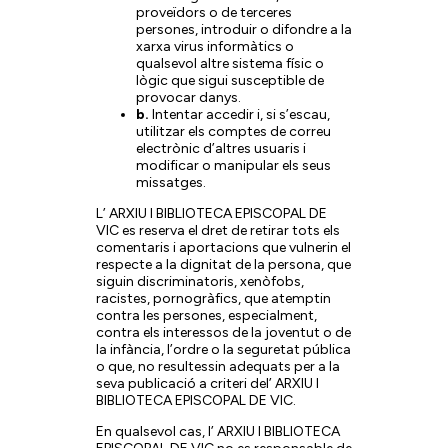
proveïdors o de terceres
persones, introduir o difondre a la
xarxa virus informàtics o
qualsevol altre sistema físic o
lògic que sigui susceptible de
provocar danys.
b.
Intentar accedir i, si s’escau,
utilitzar els comptes de correu
electrònic d’altres usuaris i
modificar o manipular els seus
missatges.
L’ ARXIU I BIBLIOTECA EPISCOPAL DE
VIC es reserva el dret de retirar tots els
comentaris i aportacions que vulnerin el
respecte a la dignitat de la persona, que
siguin discriminatoris, xenòfobs,
racistes, pornogràfics, que atemptin
contra les persones, especialment,
contra els interessos de la joventut o de
la infància, l’ordre o la seguretat pública
o que, no resultessin adequats per a la
seva publicació a criteri del’ ARXIU I
BIBLIOTECA EPISCOPAL DE VIC.
En qualsevol cas, l’ ARXIU I BIBLIOTECA