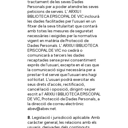
tractament de les seves Dades
Personals per a poder atendre les seves
peticions de serveis. L’ ARXIU I
BIBLIOTECA EPISCOPAL DE VIC inclourà
les dades facilitades per l’usuari en un
fitxer de la seva titularitat que contarà
amb totes les mesures de seguretat
necessàries i exigides per la normativa
vigent en matèria de Protecció de
Dades Personals. L’ ARXIU I BIBLIOTECA
EPISCOPAL DE VIC no cedirà o
comunicarà a tercers les dades
recaptades sense previ consentiment
exprés de l’usuari, excepte en el cas que
la comunicació sigui necessària per a
prestar-li el servei que l’usuari ens hagi
sol·licitat. L’usuari podrà exercitar els
seus drets d’accés, rectificació,
cancel·lació i oposició, dirigint-se per
escrit a l’ ARXIU I BIBLIOTECA EPISCOPAL
DE VIC, Protecció de Dades Personals, a
la direcció de correu electrònic
abev@abev.net.
8.
Legislació i jurisdicció aplicable. Amb
caràcter general, les relacions amb els
usuaris, derivades dels continguts