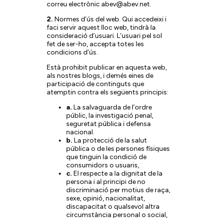
correu electrònic abev@abev.net.
2.
Normes d’ús del web. Qui accedeixi i
faci servir aquest lloc web, tindrà la
consideració d’usuari. L’usuari pel sol
fet de ser-ho, accepta totes les
condicions d’ús.
Està prohibit publicar en aquesta web,
als nostres blogs, i demés eines de
participació de continguts que
atemptin contra els següents principis:
a.
La salvaguarda de l’ordre
públic, la investigació penal,
seguretat pública i defensa
nacional.
b.
La protecció de la salut
pública o de les persones físiques
que tinguin la condició de
consumidors o usuaris,
c.
El respecte a la dignitat de la
persona i al principi de no
discriminació per motius de raça,
sexe, opinió, nacionalitat,
discapacitat o qualsevol altra
circumstància personal o social,