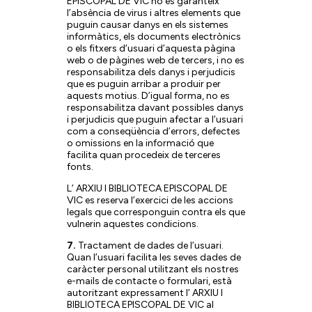
EPISCOPAL DE VIC no es garanteix
l’absència de virus i altres elements que
puguin causar danys en els sistemes
informàtics, els documents electrònics
o els fitxers d’usuari d’aquesta pàgina
web o de pàgines web de tercers, i no es
responsabilitza dels danys i perjudicis
que es puguin arribar a produir per
aquests motius. D’igual forma, no es
responsabilitza davant possibles danys
i perjudicis que puguin afectar a l’usuari
com a conseqüència d’errors, defectes
o omissions en la informació que
facilita quan procedeix de terceres
fonts.
L’ ARXIU I BIBLIOTECA EPISCOPAL DE
VIC es reserva l’exercici de les accions
legals que corresponguin contra els que
vulnerin aquestes condicions.
7.
Tractament de dades de l’usuari.
Quan l’usuari facilita les seves dades de
caràcter personal utilitzant els nostres
e-mails de contacte o formulari, està
autoritzant expressament l’ ARXIU I
BIBLIOTECA EPISCOPAL DE VIC al