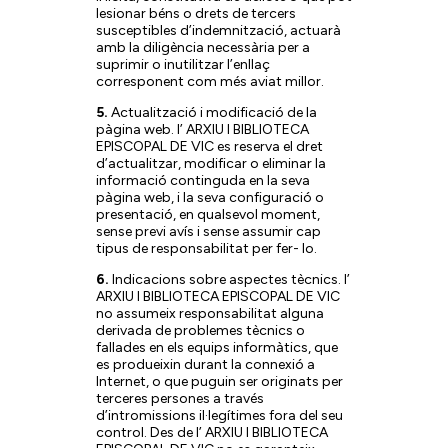
lesionar béns o drets de tercers
susceptibles d’indemnització, actuarà
amb la diligència necessària per a
suprimir o inutilitzar l’enllaç
corresponent com més aviat millor.
5.
Actualització i modificació de la
pàgina web. l’ ARXIU I BIBLIOTECA
EPISCOPAL DE VIC es reserva el dret
d’actualitzar, modificar o eliminar la
informació continguda en la seva
pàgina web, i la seva configuració o
presentació, en qualsevol moment,
sense previ avís i sense assumir cap
tipus de responsabilitat per fer- lo.
6.
Indicacions sobre aspectes tècnics. l’
ARXIU I BIBLIOTECA EPISCOPAL DE VIC
no assumeix responsabilitat alguna
derivada de problemes tècnics o
fallades en els equips informàtics, que
es produeixin durant la connexió a
Internet, o que puguin ser originats per
terceres persones a través
d’intromissions il·legítimes fora del seu
control. Des de l’ ARXIU I BIBLIOTECA