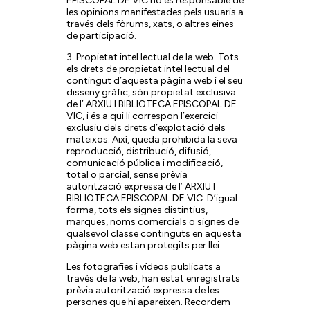
EPISCOPAL DE VIC no es responsable de
les opinions manifestades pels usuaris a
través dels fòrums, xats, o altres eines
de participació.
3. Propietat intel·lectual de la web. Tots
els drets de propietat intel·lectual del
contingut d’aquesta pàgina web i el seu
disseny gràfic, són propietat exclusiva
de l’ ARXIU I BIBLIOTECA EPISCOPAL DE
VIC, i és a qui li correspon l’exercici
exclusiu dels drets d’explotació dels
mateixos. Així, queda prohibida la seva
reproducció, distribució, difusió,
comunicació pública i modificació,
total o parcial, sense prèvia
autorització expressa de l’ ARXIU I
BIBLIOTECA EPISCOPAL DE VIC. D’igual
forma, tots els signes distintius,
marques, noms comercials o signes de
qualsevol classe continguts en aquesta
pàgina web estan protegits per llei.
Les fotografies i vídeos publicats a
través de la web, han estat enregistrats
prèvia autorització expressa de les
persones que hi apareixen. Recordem